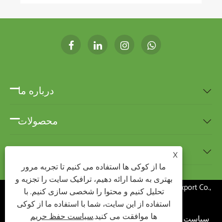
درباره ما

محصولات

اخبار

X
ما از کوکی ها استفاده می کنیم تا تجربه مرور
بهتری به شما ارائه دهیم، ترافیک سایت را تجزیه و
کپی رایت © 2020 Ningbo BEST-HOME Import and Export Co.,
تحلیل کنیم و محتوا را شخصی سازی کنیم. با
Ltd. کلیه حقوق محفوظ است
استفاده از این سایت، شما با استفاده ما از کوکی
ها موافقت می کنید.
سیاست حفظ حریم
سیاست حفظ حریم
|
XML
|
RSS
|
Sitemap
|
Links