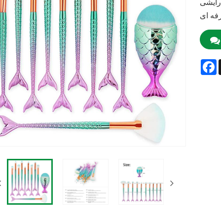
رایشی
فه ای
F