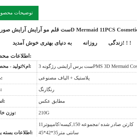
توضیحات محصو
ش صورت 3D Mermaid 11PCS Cosmetic Eyeshadow
زندگی! ! !
روزانه
به دنیای بهتری خوش آمدید
اطلاعات محصول:
3PMS 3D Mermaid Cosmetic Eyesh
ام:
N
تولید - مح
پلاستیک + الیاف مصنوعی
مواد:
رنگارنگ
رنگ:
مطابق عکس
اندازه:
G
210
وزن خالص:
/ کارتن صادر شده
مجموعه 150
,
کیسه
/
کامپیوتر
11
سانتی متر
35
*
42
*
5
4
اطلاعات بسته بندی: