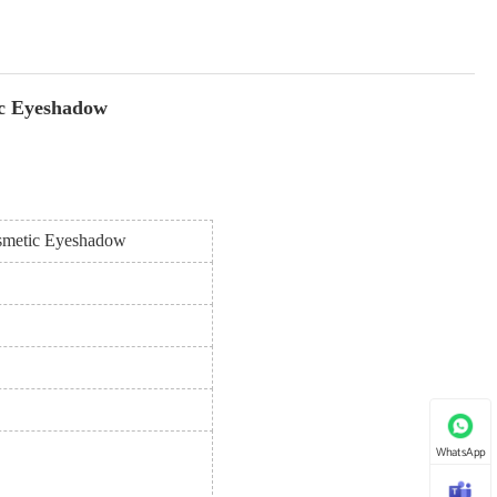
ست قلم مو آرایش آرای
ست برس آرایشی رژگونه adow
WhatsApp