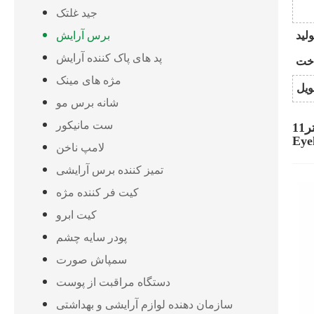
جید غلتک
برس آرایش
لید
پد های پاک کننده آرایش
مژه های مینک
شانه برس مو
ست مانیکور
11کامپیوترs Makeup Brushes Set 3D Mermaid Makeup Brush eyeshadow brushes Cosmetic Brushes Eyeshadow
Eye
لامپ ناخن
تمیز کننده برس آرایشی
کیت فر کننده مژه
کیت ابرو
پودر سایه چشم
سمپاش صورت
دستگاه مراقبت از پوست
سازمان دهنده لوازم آرایشی و بهداشتی