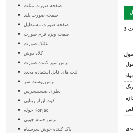
صفحه صورت مثلث
ل
صفحه صورت بلند
صفحه صورت مستطیل
صفحه ویژه فرم صورت
غلتک صورت
کلاه دوش
برس تمیز کننده صورت
صول
لنت های قابل استفاده مجدد
برس پوست سر
بطری ضسبنسرس
کیت ابزار زیبایی
حوله Konjac
برس حمام چوبی
پاک کننده جوش سرسیاه