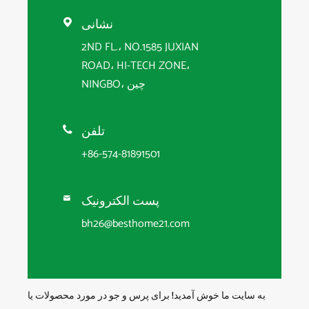
نشانی

2ND FL.، NO.1585 JUXIAN
ROAD، HI-TECH ZONE،
NINGBO، چین
تلفن

+86-574-81891501
پست الکترونیک

bh26@besthome21.com
به سایت ما خوش آمدید! برای پرس و جو در مورد محصولات یا