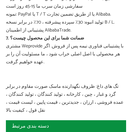
سفارشی زمان سرب ما 15-45 روز است
نمونه: PayPal یا T / T یا از طریق تضمین تجارت Alibaba.
تولید انبوه: 30٪ سپرده پیشرفته ، 70٪ در برابر نسخه B / L.
پشتیبانی از اطمینان AlibabaTrade.
7. ضمانت شما برای این محصول چیست؟
مشتری Weprovide با پشتیبانی فناوری نیمه پس از فروش. اگر
هر محصولی با اصل اصلی خراب شود ، ما مسئولیت آن را بر
عهده خواهیم گرفت.
تگ های داغ: ظروف نگهدارنده ماسک صورت مقاوم در برابر
گرد و غبار ، چین ، کارخانه ، تولید کنندگان ، تولید کنندگان ،
عمده فروشی ، ارزان ، جدیدترین ، قیمت پایین ، لیست قیمت ،
نقل قول ، کیفیت بالا
دسته بندی مرتبط