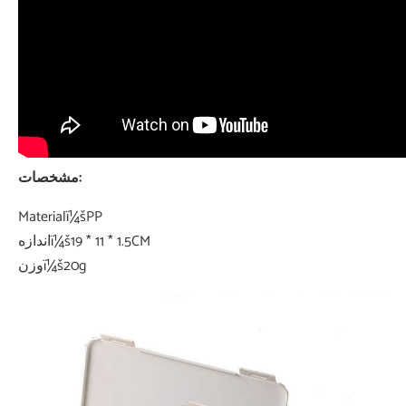
مشخصات:
Materialï¼šPP
اندازهï¼š19 * 11 * 1.5CM
وزنï¼š20g