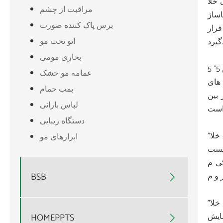
می تواند به طور مستقیم به تمیز کردن عمیق دست یابد و
مراقبت از چشم
اساژ
برس پاک کننده صورت
رار
اتو تخت مو
د.
بخاری مومی
5 ”5 سطح مکش مختلف و 5 سر مکش قابل تعویض â €” 5 انواع مختلف مکش قدرتمند مناسب برای انواع مختلف پوست برای دستیابی به تمیز
عمامه مو خشک
ی خنثی ، سطح 4-5 برای پوست های
بمب حمام
ز بین
لباس بارانی
دستگاه زیبایی
"موثر و ایمن و بدون درد - خلا p منافذ جوش سرسیاه از فناوری ابتکاری جذب خلا استفاده می کند ، مکش خلا منافذ دو برابر محصولات عادی
ابزارهای مو
شود. خلا vac
از روش تمیز کردن
BSB

"قابل شارژ و قابل حمل" - نگران تعویض باتری ها نباشید ، این پاک کننده منافذ خلاuum دارای یک شارژ USB با دوام طولانی است. می توانید
نه صورت است
HOMEPPTS
