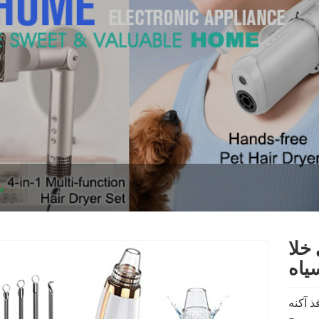
پ
 جوش
اه
Comedo