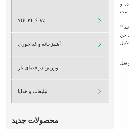
ده و
YUUKI (SDA)

"" متخصص مراقبت از صورت شخصی شما - قبل از استفاده از پاک کننده منافذ خلاuum ، لطفا از حوله داغ یا بخار صورت برای باز کردن منافذ
تیل
آشپزخانه و غذاخوری

ورزش در فضای باز
تبلیغات و هدایا

محصولات جدید