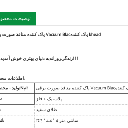
توضیحات محصو
پاک کننده khead
پاک کننده منافذ صورت برقی Vacuum Blac
زندگی! ! !
روزانه
به دنیای بهتری خوش آمدید
اطلاعات محصول:
ام:
N
تولید - مح
پلاستیک + فلز
مواد:
طلای سفید
رنگ:
17.3 * 4.4 * 4 سانتی متر
اندازه: