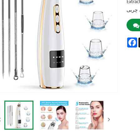
ارژ 4 حالت 5 پروب قابل تعویض
 چربی
F