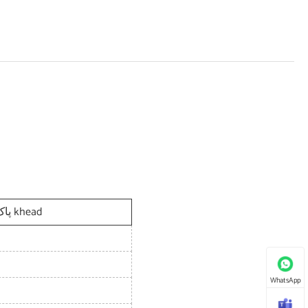
پاک کننده منافذ صورت برقی Vacuum Blacپاک کننده khead
WhatsApp