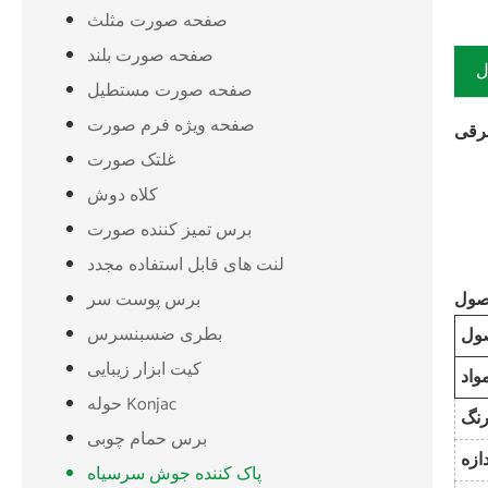
صفحه صورت مثلث
صفحه صورت بلند
ل
صفحه صورت مستطیل
صفحه ویژه فرم صورت
غلتک صورت
کلاه دوش
برس تمیز کننده صورت
لنت های قابل استفاده مجدد
برس پوست سر
بطری ضسبنسرس
صول
کیت ابزار زیبایی
حوله Konjac
برس حمام چوبی
پاک کننده جوش سرسیاه