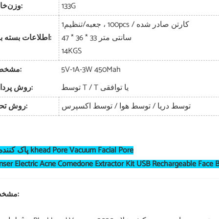
133G
وزن:
خا
00pcs / کارتن صادر شده
1
جعبه ،
/
تنظیم
1
47 * 36 * 33 سانتی متر
اطلاعات بسته بندی:
14
KGS
5V-1A-3W 450Mah
:
مشخص
توسط T / T یا توافقی
روش پرداخت:
توسط دریا / توسط هوا / توسط اکسپرس
روش تحویل:
Blacپاک کننده khead Pore Vacuum Facial Pore
مشخصات: