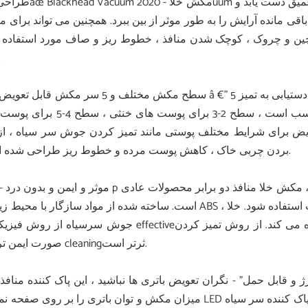
طراحی خلاâœ Blackhead Vacuum 2020 - مکش خلاuum منافذ فوق العاده قدرتمند 
انده آرایش را به طور موثر از بین ببرد. همچنین می تواند برای م
 و چروک ، کوچک شدن منافذ ، خطوط ریز و صاف مورد استفاده ق
گیر
کردن عمیق واقعی. سطح 1 برای پوست های حساس و خشک مناسب است ، سطح 2-3 برای پوست ها
در همین حال ، 5 کاوشگر قابل تعویض برای شرایط مختلف پوستی مانند تمیز کردن جوش سر سیاه ، ا
بردن چربی خاک ، کاهش پوست مرده و خطوط ریز طراحی شده است.
است. ساخته شده از مواد سازگار با محیط زیست ABS ، غیر سمی ، غیر تحریک کننده ، که می تواند با اطمینان در صورت استفاده 
جوش سرسیاه از روش فیزیکی م effectiveثر برای حل مشکلات پوستی بدون هیچ گونه مواد شیمیایی استفاده می کند. 
صورت ایمن تر و م cleaningثرتر است.
میزان مکش و توان باتری را بر روی صفحه نمایش LED بررسی کنید. پاک کننده سر سیاه FREESHOW طرحی برای درمان روزا