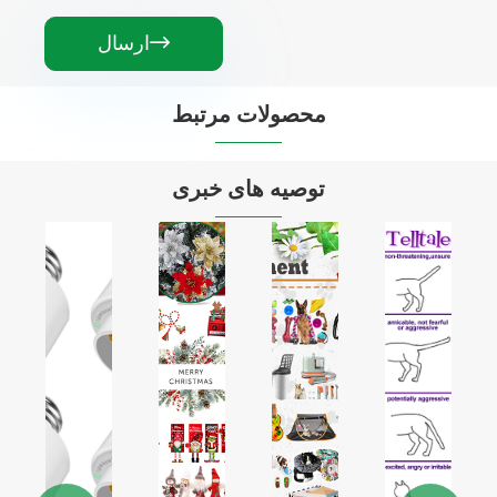
ارسال

محصولات مرتبط


توصیه های خبری