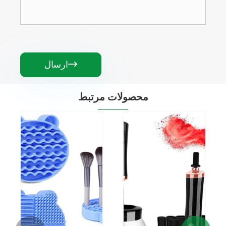
ارسال

محصولات مرتبط