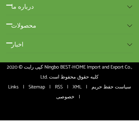
درباره ما

محصولات

اخبار

کپی رایت © 2020 Ningbo BEST-HOME Import and Export Co.,
Ltd. کلیه حقوق محفوظ است
سیاست حفظ حریم
|
XML
|
RSS
|
Sitemap
|
Links
|
خصوصی