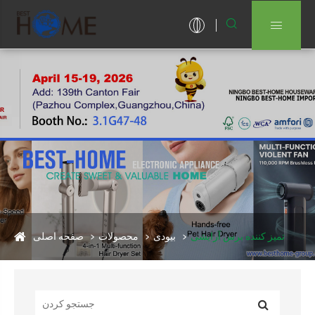


تمیز کننده برس آرایشی
بیودی
محصولات
صفحه اصلی