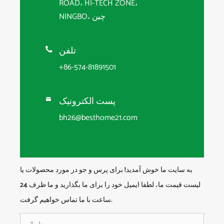
ROAD، HI-TECH ZONE،
NINGBO، چین
تلفن

+86-574-81891501
پست الکترونیک

bh26@besthome21.com
به سایت ما خوش آمدید! برای پرس و جو در مورد محصولات یا
لیست قیمت ما، لطفا ایمیل خود را برای ما بگذارید و ما ظرف 24
ساعت با ما تماس خواهیم گرفت.