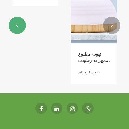


مجموعه ظروف
تصفیه کننده هوا
آشپزی کمپینگ
بیشتر ببینید >>
Top Pick برای
بیشتر ببینید >>
تابستان در
فضای باز