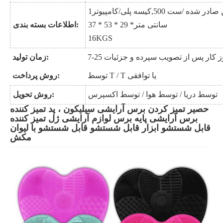
تن صادر شده
500 ست
,
کیسه پلی
/
کامپیوتر
1
سانتی متر
37 * 53 * 29 *
اطلاعات بسته بندی:
16
KGS
7 روز کار پس از تصویب سپرده و جزئیات
:
زمان تولید
توسط T / T یا توافقی
روش پرداخت:
توسط دریا / توسط هوا / توسط اکسپرس
روش تحویل:
حصیر تمیز کردن برس آرایشی سیلیکون ، پد تمیز کننده
برس آرایشی پایه برس لوازم آرایشی ژل تمیز کننده
قابل شستشو ابزار قابل شستشو قابل شستشو با لیوان
مکش