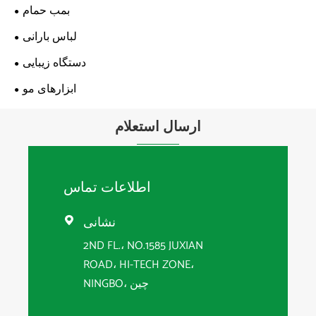
بمب حمام
لباس بارانی
دستگاه زیبایی
ابزارهای مو
ارسال استعلام
اطلاعات تماس
نشانی

2ND FL.، NO.1585 JUXIAN
ROAD، HI-TECH ZONE،
NINGBO، چین