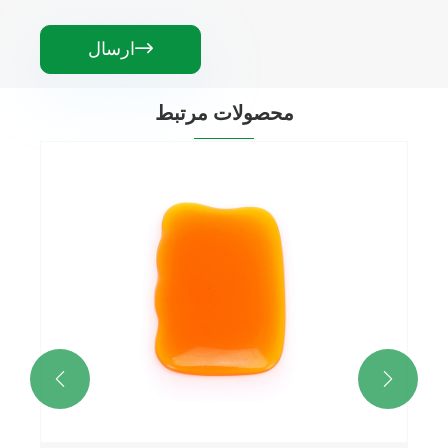
ارسال

محصولات مرتبط

