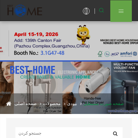


صفحه صورت مستطیل
بیودی
محصولات
صفحه اصلی